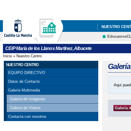
NUESTRO CEN
EducamosC
CEIP María de los Llanos Martínez, Albacete
Inicio
»
Nuestro Centro
Se encuentra usted aquí
Galerí
NUESTRO CENTRO
EQUIPO DIRECTIVO
Datos de Contacto
Aquí pued
Galería Multimedia
Galería de Imágenes
Galería de Vídeos
Galería 
Contacta con nosotros