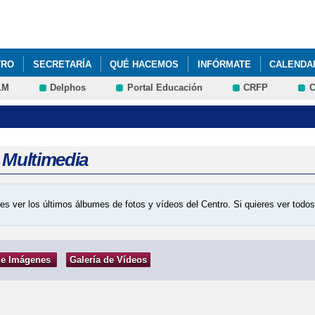
Pasar al
contenido
principal
TRO
SECRETARÍA
QUÉ HACEMOS
INFÓRMATE
CALENDAR
LM
Delphos
Portal Educación
CRFP
C
a Multimedia
es ver los últimos álbumes de fotos y vídeos del Centro. Si quieres ver tod
de Imágenes
Galería de Vídeos