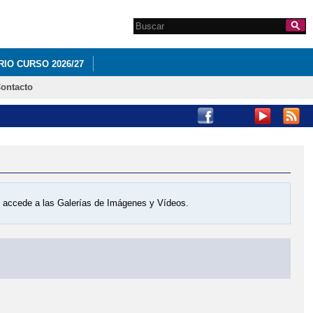
Search this site
Formulario de
búsqueda
IO CURSO 2026/27
ontacto
os accede a las Galerías de Imágenes y Vídeos.