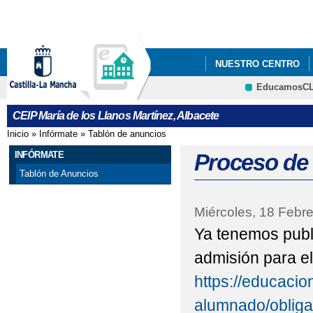
Pa
co
pri
NUESTRO CENTRO
EducamosC
CALENDARIO CURSO 2
CEIP María de los Llanos Martínez, Albacete
Inicio
»
Infórmate
»
Tablón de anuncios
Se encuentra usted aquí
INFÓRMATE
Proceso de
Tablón de Anuncios
Miércoles, 18 Febre
Ya tenemos publ
admisión para el
https://educacio
alumnado/obliga